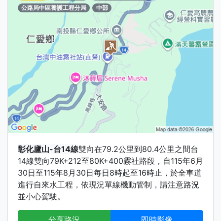
公路局中區養護工程分局
中部
彰化廬山-台14線
雙向在79.2公里到80.4公里之間台
14線雙向79K+212至80K+400霧社路段，自115年6月
30日至115年8月30日每日8時起至16時止，於全車道
進行自來水工程，依現況單線機動管制，請注意路況
並小心駕駛。
分享路況
即時影像