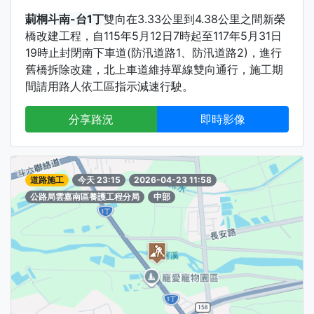
莿桐斗南-台1丁
雙向在3.33公里到4.38公里之間新榮
橋改建工程，自115年5月12日7時起至117年5月31日
19時止封閉南下車道(防汛道路1、防汛道路2)，進行
舊橋拆除改建，北上車道維持單線雙向通行，施工期
間請用路人依工區指示減速行駛。
分享路況
即時影像
道路施工
今天 23:15
2026-04-23 11:58
公路局雲嘉南區養護工程分局
中部