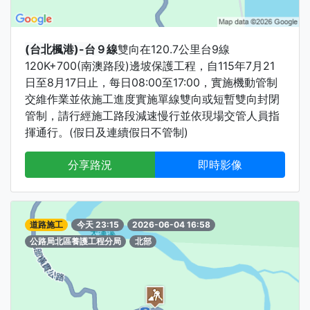
(台北楓港)-台９線
雙向在120.7公里台9線
120K+700(南澳路段)邊坡保護工程，自115年7月21
日至8月17日止，每日08:00至17:00，實施機動管制
交維作業並依施工進度實施單線雙向或短暫雙向封閉
管制，請行經施工路段減速慢行並依現場交管人員指
揮通行。(假日及連續假日不管制)
分享路況
即時影像
道路施工
今天 23:15
2026-06-04 16:58
公路局北區養護工程分局
北部