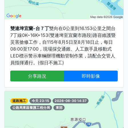
雙連埤宜蘭-台７丁
雙向在0公里到16.153公里之間台
7丁線0K~16K+153(雙連埤至宜蘭市路段)路容維護暨
災害搶修工作，自115年8月5日至8月18日止，每日
08:00至17:00，現場採交通錐、人工旗手及移動式
LED標示警示車輛辦理機動管制作業，請配合交管人
員指揮通行。(假日不施工)
分享路況
即時影像
道路施工
今天 23:15
2026-06-30 14:37
公路局東區養護工程分局
東部