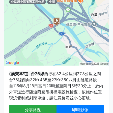
公路局中區養護工程分局
中部
(漢寶草屯)-台76線
西行在32.4公里到27.3公里之間
台76線西向32K+435至27K+360八卦山隧道路段，
自115年8月18日當日20時起至隔日5時30分止，於內
外車道進行隧道附屬吊掛機電設施檢查，依施作位置
現況管制或封閉車道，請注意路況並小心駕駛。
分享路況
即時影像