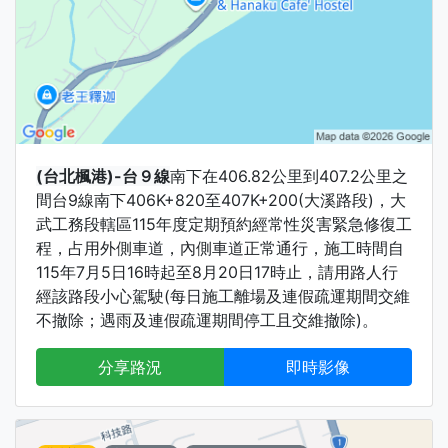
(台北楓港)-台９線
南下在406.82公里到407.2公里之
間台9線南下406K+820至407K+200(大溪路段)，大
武工務段轄區115年度定期預約經常性災害緊急修復工
程，占用外側車道，內側車道正常通行，施工時間自
115年7月5日16時起至8月20日17時止，請用路人行
經該路段小心駕駛(每日施工離場及連假疏運期間交維
不撤除；遇雨及連假疏運期間停工且交維撤除)。
分享路況
即時影像