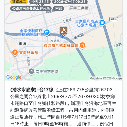
道路施工
今天 23:15
2026-07-17 09:23
公路局南區養護工程分局
南部
(清水水底寮)-台17線
北上在269.775公里到267.03
公里之間台17線北上269K+775至267K+030(枋寮鄉
永翔路口至佳冬鄉佳和路段)，辦理佳冬沿海地區再生
能源併網改善管路潛鑽工程，占用內側車道，外側車
道正常通行，施工時間自115年7月17日9時起至9月1
日16時止，每日9時至16時施工，遇雨停工，例假日