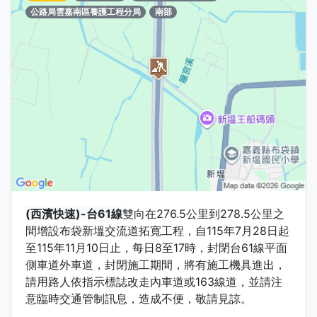
公路局雲嘉南區養護工程分局
南部
(西濱快速)-台61線
雙向在276.5公里到278.5公里之
間增設布袋新塭交流道拓寬工程，自115年7月28日起
至115年11月10日止，每日8至17時，封閉台61線平面
側車道外車道，封閉施工期間，將有施工機具進出，
請用路人依指示標誌改走內車道或163線道，並請注
意臨時交通管制訊息，造成不便，敬請見諒。