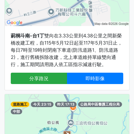
莿桐斗南-台1丁
雙向在3.33公里到4.38公里之間新榮
橋改建工程，自115年5月12日起至117年5月31日止，
每日7時至19時封閉南下車道(防汛道路1、防汛道路
2)，進行舊橋拆除改建，北上車道維持單線雙向通
行，施工期間請用路人依工區指示減速行駛。
分享路況
即時影像
道路施工
今天 23:15
昨天 17:13
公路局中區養護工程分局
中部