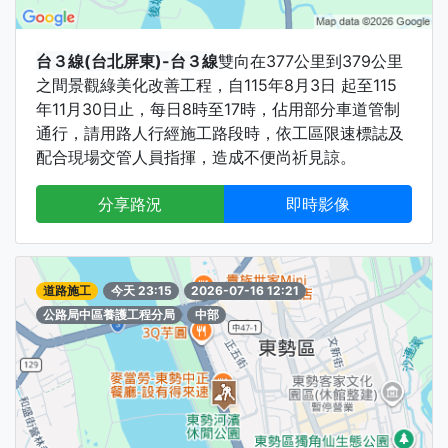
台３線(台北屏東)-台３線
雙向在377公里到379公里
之間景觀綠美化改善工程，自115年8月3日 起至115
年11月30日止，每日8時至17時，佔用部分車道管制
通行，請用路人行經施工路段時，依工區限速標誌及
配合現場交管人員指揮，造成不便尚祈見諒。
分享路況
即時影像
道路施工
今天 23:15
2026-07-16 12:21
公路局中區養護工程分局
中部