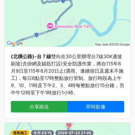
(北橫公路)-台７線
雙向在30公里辦理台7線30K邊坡
刷坡(含掛網及錨筋打設)安全防護作業，將自115年6
月9日至115年8月20日止(遇雨、連續假日及週末不施
工)，每日8點至17時整點放行管制。放行時段為上午
9、10、11時及下午2、3、4時每整點放行15分鐘，另
中午12時至下午1時放行1小時。
分享路況
即時影像
道路施工
今天 23:15
2026-07-22 21:45