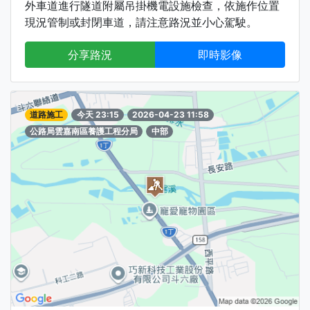
外車道進行隧道附屬吊掛機電設施檢查，依施作位置
現況管制或封閉車道，請注意路況並小心駕駛。
分享路況
即時影像
道路施工
今天 23:15
2026-04-23 11:58
公路局雲嘉南區養護工程分局
中部