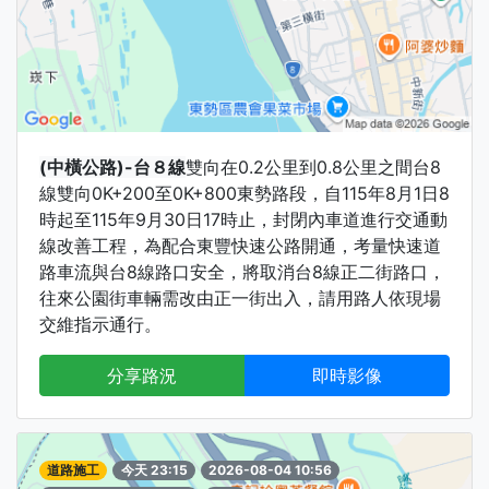
(中橫公路)-台８線
雙向在0.2公里到0.8公里之間台8
線雙向0K+200至0K+800東勢路段，自115年8月1日8
時起至115年9月30日17時止，封閉內車道進行交通動
線改善工程，為配合東豐快速公路開通，考量快速道
路車流與台8線路口安全，將取消台8線正二街路口，
往來公園街車輛需改由正一街出入，請用路人依現場
交維指示通行。
分享路況
即時影像
道路施工
今天 23:15
2026-08-04 10:56