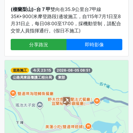
(棲蘭梨山)-台７甲
雙向在35.9公里台7甲線
35K+900(米摩登路段)邊坡施工，自115年7月1日至8
月31日止，每日08:00至17:00，採機動管制，請配合
交管人員指揮通行。(假日不施工)
分享路況
即時影像
道路施工
今天 23:15
2026-08-05 08:51
公路局東區養護工程分局
東部