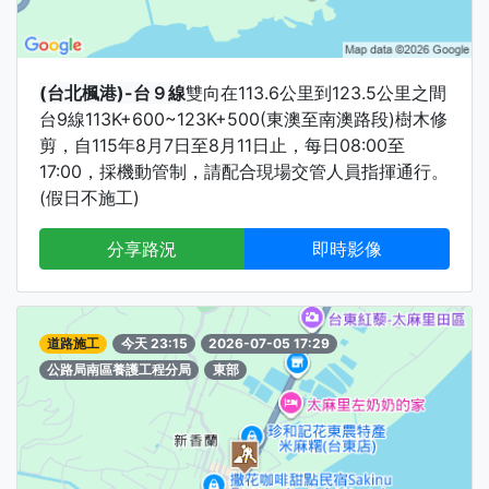
(台北楓港)-台９線
雙向在113.6公里到123.5公里之間
台9線113K+600~123K+500(東澳至南澳路段)樹木修
剪，自115年8月7日至8月11日止，每日08:00至
17:00，採機動管制，請配合現場交管人員指揮通行。
(假日不施工)
分享路況
即時影像
道路施工
今天 23:15
2026-07-05 17:29
公路局南區養護工程分局
東部