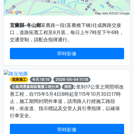
宜蘭縣-冬山鄉
富農路一段(富農橋下橋)往成興路交接
口，道路拓寬工程至8月底，每日上午7時至下午6時，
交通管制，請配合指揮通行。
即時影像
道路施工
今天 18:15
2026-05-04 11:18
(台南關廟)-台86線
東向在12公里到17公里之間照明改
公路局雲嘉南區養護工程分局
南部
善工程，自115年5月4日8時起至115年10月30日17時
止，施工期間封閉外車道，請用路人行經施工路段
時，依改道、指示標誌及交管人員引導指揮，以確保
行車安全。
即時影像