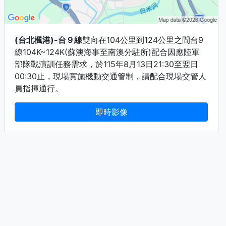
(台北楓港)-台９線
雙向在104公里到124公里之間台9
線104K~124K(蘇澳海事至南澳分駐所)配合因應陸軍
部隊戰演訓任務需求，於115年8月13日21:30至翌日
00:30止，現場實施機動交通管制，請配合現場交管人
員指揮通行。
即時影像