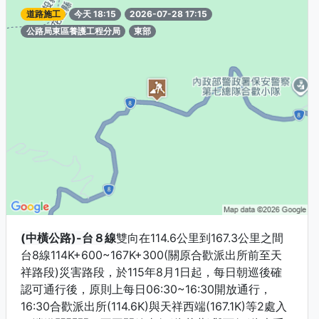
道路施工
今天 18:15
2026-07-28 17:15
公路局東區養護工程分局
東部
(中橫公路)-台８線
雙向在114.6公里到167.3公里之間
台8線114K+600~167K+300(關原合歡派出所前至天
祥路段)災害路段，於115年8月1日起，每日朝巡後確
認可通行後，原則上每日06:30~16:30開放通行，
16:30合歡派出所(114.6K)與天祥西端(167.1K)等2處入