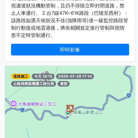
視邊坡狀況機動管制，且仍不排除立即封閉道路，禁
止人車通行。 2.台7線47K~61K路段（巴陵至西村）：
該路段如遇天候狀況不佳(強降雨等)達一級監控路段管
制行動值或地震過後，將依相關規定進行管制與視情
形不定時管制通行。
即時影像
道路施工
今天 18:15
2026-07-28 17:14
公路局東區養護工程分局
東部