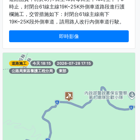
時止，封閉台61線主線19K~25K外側車道路段進行護
欄施工，交管措施如下：封閉台61線主線南下
19K~25K段外側車道，請用路人改行內側車道行駛。
即時影像
道路施工
今天 18:15
2026-07-28 17:15
公路局東區養護工程分局
東部