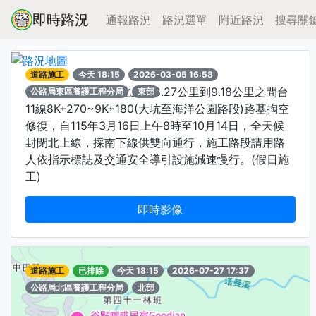
即時路況
通報路況
路況選單
附近路況
搜尋關
道路施工
今天 18:15
2026-03-05 16:58
(花東海岸)-台11線
北上在8.27公里到9.18公里之間台
公路局東區養護工程分局
東部
11線8K+270~9K+180(大坑至海洋公園路段)路基掏空
修復，自115年3月16日上午8時至10月14日，全天候
封閉北上線，採南下線供雙向通行，施工路段請用路
人依指示標誌及交通安全導引設施減速慢行。(假日施
工)
即時影像
道路施工
已排除
今天 18:15
2026-07-27 17:37
公路局北區養護工程分局
北部