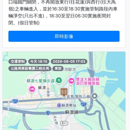
口端鐵門關閉，不再開放東行(往花蓮)與西行(往大禹
嶺)之車輛進入，並於16:30至18:30實施管制路段內車
輛淨空(只出不進)，18:30至翌日06:30實施夜間封
閉。(假日管制)
即時影像
交通管制
今天 18:15
2026-08-05 17:03
公路局東區養護工程分局
東部