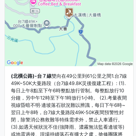
(北橫公路)-台７線
雙向在49公里到61公里之間1.台7線
49K~50K大曼路段（台7線49.8K災後復建工程）: (1).
每日上午8點至下午6時整點放行管制。每整點放行10
分鐘，另中午12時至下午1時放行1小時。 (2).考量夜間
視線昏暗不明·邊坡落石狀況難以辨識，每日下午6時~
翌日上午8時，台7線大曼路段49K-50K夜間預警性封
閉，除警消公務救難等特殊需求外，禁止人車通行。
(3).如遇天候狀況不佳(強降雨、濃霧無法監看邊坡等)
或地震過後、現場持續落石有擴大之虞，搶修團隊將