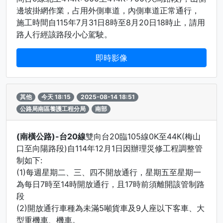
邊坡掛網作業，占用外側車道，內側車道正常通行，
施工時間自115年7月31日8時至8月20日18時止，請用
路人行經該路段小心駕駛。
即時影像
其他
今天 18:15
2025-08-14 18:51
公路局南區養護工程分局
南部
(南橫公路)-台20線
雙向台20臨105線0K至44K(梅山
口至向陽路段)自114年12月1日因辦理災修工程調整管
制如下:
(1)每週星期二、三、四不開放通行，星期五至星期一
為每日7時至14時開放通行，且17時前須離開該管制路
段
(2)開放通行車種為未滿5噸貨車及9人座以下客車、大
型重機車、機車。