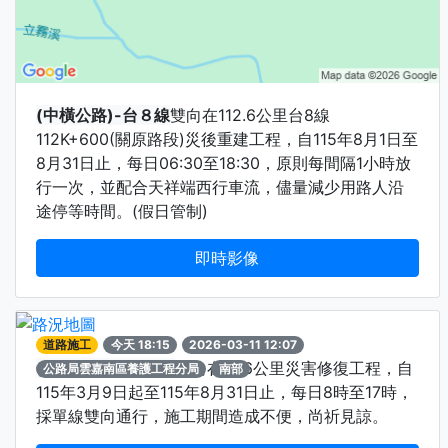
(中橫公路)-台８線
雙向在112.6公里台8線
112K+600(關原路段)災後重建工程，自115年8月1日至
8月31日止，每日06:30至18:30，原則每間隔1小時放
行一次，並配合天祥端西行車流，儘量減少用路人沿
途停等時間。(假日管制)
即時影像
道路施工
今天 18:15
2026-03-11 12:07
(南橫公路)-台20線
雙向在51.6公里災害修復工程，自
公路局雲嘉南區養護工程分局
南部
115年3月9日起至115年8月31日止，每日8時至17時，
採單線雙向通行，施工期間造成不便，尚祈見諒。