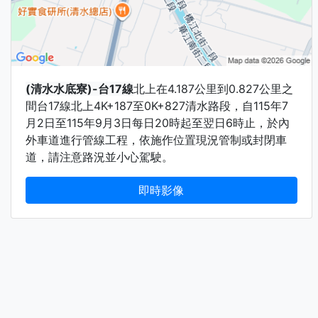
(清水水底寮)-台17線
北上在4.187公里到0.827公里之
間台17線北上4K+187至0K+827清水路段，自115年7
月2日至115年9月3日每日20時起至翌日6時止，於內
外車道進行管線工程，依施作位置現況管制或封閉車
道，請注意路況並小心駕駛。
即時影像