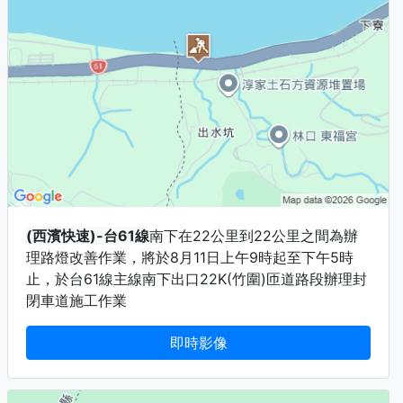
(西濱快速)-台61線
南下在22公里到22公里之間為辦
理路燈改善作業，將於8月11日上午9時起至下午5時
止，於台61線主線南下出口22K(竹圍)匝道路段辦理封
閉車道施工作業
即時影像