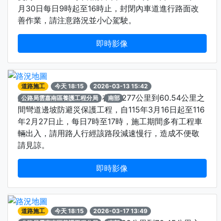
月30日每日9時起至16時止，封閉內車道進行路面改
善作業，請注意路況並小心駕駛。
即時影像
道路施工
今天 18:15
2026-03-13 15:42
太保塔塔加-台18線
雙向在60.277公里到60.54公里之
公路局雲嘉南區養護工程分局
南部
間彎道邊坡防避災保護工程，自115年3月16日起至116
年2月27日止，每日7時至17時，施工期間多有工程車
輛出入，請用路人行經該路段減速慢行，造成不便敬
請見諒。
即時影像
道路施工
今天 18:15
2026-03-17 13:49