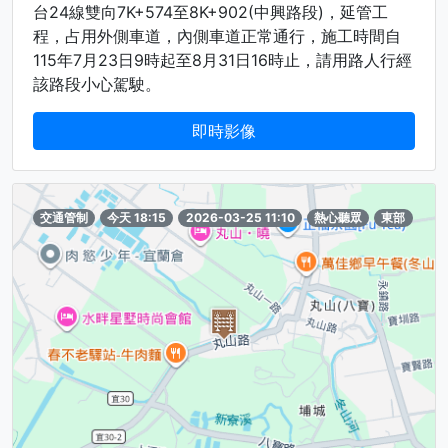
台24線雙向7K+574至8K+902(中興路段)，延管工
程，占用外側車道，內側車道正常通行，施工時間自
115年7月23日9時起至8月31日16時止，請用路人行經
該路段小心駕駛。
即時影像
交通管制
今天 18:15
2026-03-25 11:10
熱心聽眾
東部