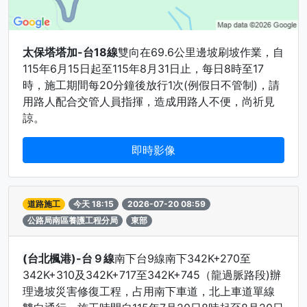
太保塔塔加-台18線
雙向在69.6公里邊坡刷坡作業，自
115年6月15日起至115年8月31日止，每日8時至17
時，施工期間每20分鐘後放行1次(例假日不管制)，請
用路人配合交管人員指揮，造成用路人不便，尚祈見
諒。
即時影像
道路施工
今天 18:15
2026-07-20 08:59
公路局南區養護工程分局
東部
(台北楓港)-台９線
南下台9線南下342K+270至
342K+310及342K+717至342K+745（龍過脈路段)辦
理邊坡災害修復工程，占用南下車道，北上車道單線