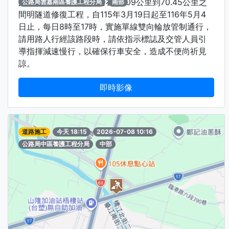
太保塔塔加-台18線
雙向在70.09公里到70.45公里之
公路局雲嘉南區養護工程分局
南部
間明隧道修復工程，自115年3月19日起至116年5月4
日止，每日8時至17時，實施單線雙向輪放管制通行，
請用路人行經該路段時，請依指示標誌及交管人員引
導指揮減速慢行，以確保行車安全，造成不便尚祈見
諒。
即時影像
道路施工
今天 18:15
2026-07-08 10:16
公路局中區養護工程分局
中部