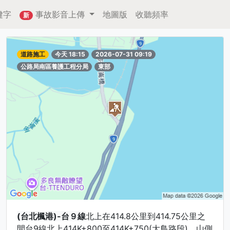
鍵字
事故影音上傳
地圖版
收聽頻率
新
道路施工
今天 18:15
2026-07-31 09:19
公路局南區養護工程分局
東部
(台北楓港)-台９線
北上在414.8公里到414.75公里之
間台9線北上414K+800至414K+750(大鳥路段)，山側