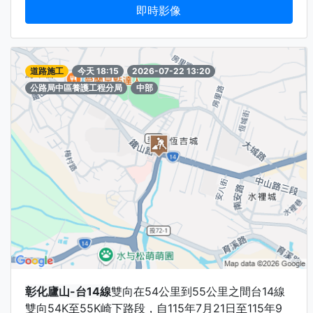
即時影像
道路施工
今天 18:15
2026-07-22 13:20
公路局中區養護工程分局
中部
彰化廬山-台14線
雙向在54公里到55公里之間台14線
雙向54K至55K崎下路段，自115年7月21日至115年9