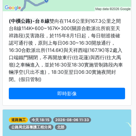
(中橫公路)-台８線
雙向在114.6公里到167.3公里之間
台8線114K+600~167K+300(關原合歡派出所前至天
祥路段)災害路段，於115年8月1日起，每日朝巡後確
認可通行後，原則上每日06:30~16:30開放通行，
16:30合歡派出所(114.6K)與天祥西端(167.1K)等2處入
口端鐵門關閉，不再開放東行(往花蓮)與西行(往大禹
嶺)之車輛進入，並於16:30至18:30實施管制路段內車
輛淨空(只出不進)，18:30至翌日06:30實施夜間封
閉。(假日管制)
即時影像
道路施工
今天 18:15
2026-08-06 11:33
公路局北區養護工程分局
北部