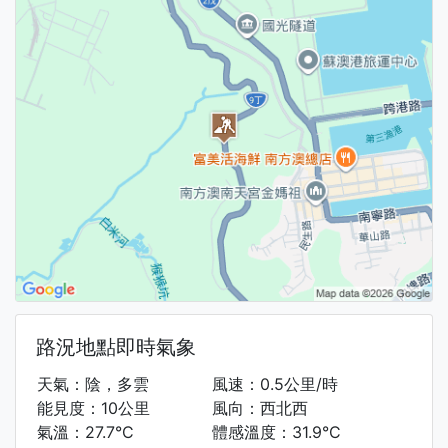
路況地點即時氣象
天氣：陰，多雲
風速：0.5公里/時
能見度：10公里
風向：西北西
氣溫：27.7°C
體感溫度：31.9°C