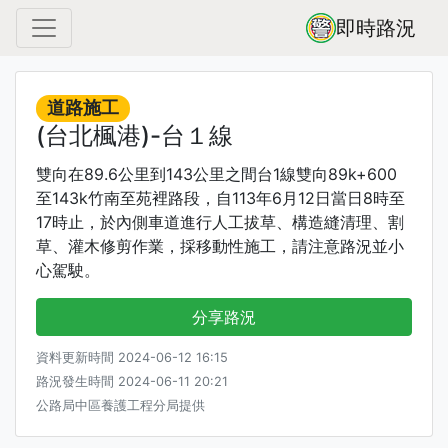
即時路況
道路施工
(台北楓港)-台１線
雙向在89.6公里到143公里之間台1線雙向89k+600
至143k竹南至苑裡路段，自113年6月12日當日8時至
17時止，於內側車道進行人工拔草、構造縫清理、割
草、灌木修剪作業，採移動性施工，請注意路況並小
心駕駛。
分享路況
資料更新時間 2024-06-12 16:15
路況發生時間 2024-06-11 20:21
公路局中區養護工程分局提供