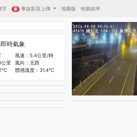
鍵字
事故影音上傳
地圖版
收聽頻率
新
點即時氣象
雲
風速：5.4公里/時
0公里
風向：北西
2°C
體感溫度：31.4°C