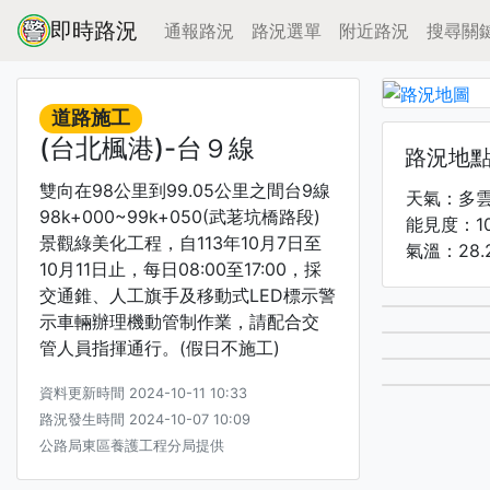
即時路況
通報路況
路況選單
附近路況
搜尋關
道路施工
(台北楓港)-台９線
路況地
雙向在98公里到99.05公里之間台9線
天氣：多
98k+000~99k+050(武荖坑橋路段)
能見度：1
景觀綠美化工程，自113年10月7日至
氣溫：28.
10月11日止，每日08:00至17:00，採
交通錐、人工旗手及移動式LED標示警
示車輛辦理機動管制作業，請配合交
管人員指揮通行。(假日不施工)
資料更新時間 2024-10-11 10:33
路況發生時間 2024-10-07 10:09
公路局東區養護工程分局提供