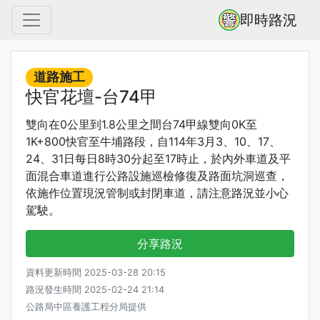
即時路況
道路施工
快官花壇-台74甲
雙向在0公里到1.8公里之間台74甲線雙向0K至
1K+800快官至牛埔路段，自114年3月3、10、17、
24、31日每日8時30分起至17時止，於內外車道及平
面混合車道進行公路設施巡檢修復及路面坑洞巡查，
依施作位置現況管制或封閉車道，請注意路況並小心
駕駛。
分享路況
資料更新時間 2025-03-28 20:15
路況發生時間 2025-02-24 21:14
公路局中區養護工程分局提供