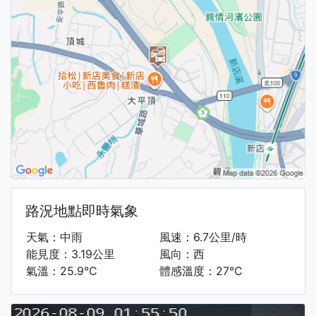
路況地點即時氣象
天氣：中雨
風速：6.7公里/時
能見度：3.19公里
風向：西
氣溫：25.9°C
體感溫度：27°C