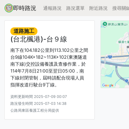
即時路況
通報路況
路況選單
附近路況
搜尋關
道路施工
(台北楓港)-台９線
南下在104.182公里到113.102公里之間
台9線104K+182~113K+102(東澳隧道
南下線)交控設備養護及查修作業，於
114年7月8日21:00至翌日05:00，南
下線封閉管制，屆時請配合現場人員
指揮改道行駛台9丁線。
資料更新時間 2025-07-09 00:07
路況發生時間 2025-07-03 14:38
公路局東區養護工程分局提供