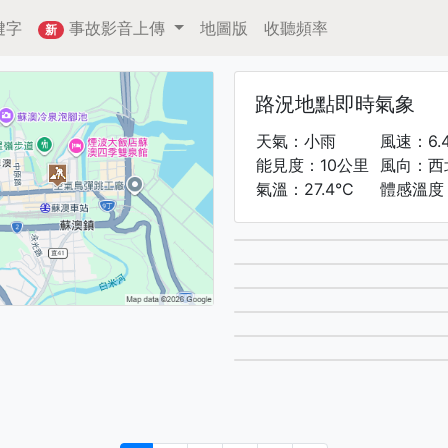
鍵字
事故影音上傳
地圖版
收聽頻率
新
路況地點即時氣象
天氣：小雨
風速：6.
能見度：10公里
風向：西
氣溫：27.4°C
體感溫度：