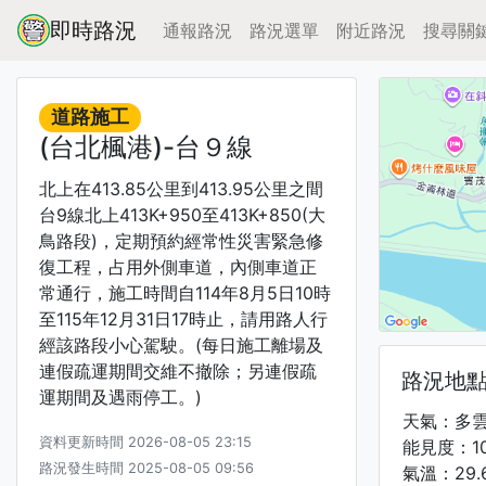
即時路況
通報路況
路況選單
附近路況
搜尋關
道路施工
(台北楓港)-台９線
北上在413.85公里到413.95公里之間
台9線北上413K+950至413K+850(大
鳥路段)，定期預約經常性災害緊急修
復工程，占用外側車道，內側車道正
常通行，施工時間自114年8月5日10時
至115年12月31日17時止，請用路人行
經該路段小心駕駛。(每日施工離場及
連假疏運期間交維不撤除；另連假疏
路況地
運期間及遇雨停工。)
天氣：多
資料更新時間 2026-08-05 23:15
能見度：1
路況發生時間 2025-08-05 09:56
氣溫：29.