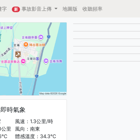
鍵字
事故影音上傳
地圖版
收聽頻率
新
點即時氣象
雲
風速：1.3公里/時
0公里
風向：南東
6°C
體感溫度：34.3°C