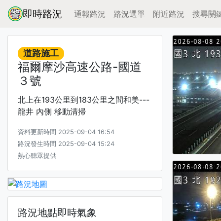
即時路況
通報路況
路況選單
附近路況
搜尋關
道路施工
福爾摩沙高速公路-國道
３號
北上在193公里到183公里之間和美---
龍井 內側 移動清掃
資料更新時間 2025-09-04 16:54
路況發生時間 2025-09-04 15:24
熱心聽眾提供
路況地點即時氣象