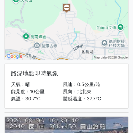
路況地點即時氣象
天氣：晴
風速：0.5公里/時
能見度：10公里
風向：北北東
氣溫：30.7°C
體感溫度：37.7°C