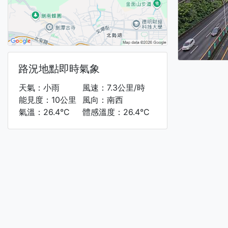
路況地點即時氣象
天氣：小雨
風速：7.3公里/時
能見度：10公里
風向：南西
氣溫：26.4°C
體感溫度：26.4°C