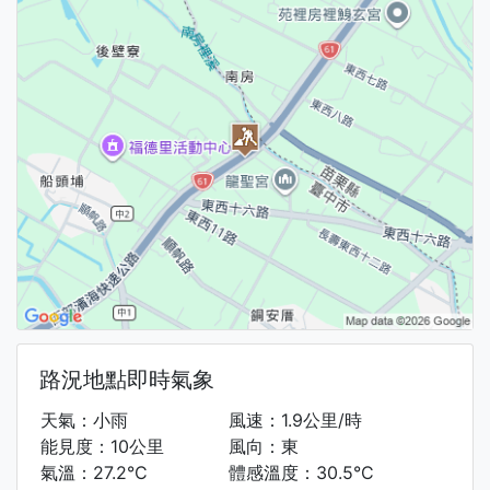
路況地點即時氣象
天氣：小雨
風速：1.9公里/時
能見度：10公里
風向：東
氣溫：27.2°C
體感溫度：30.5°C