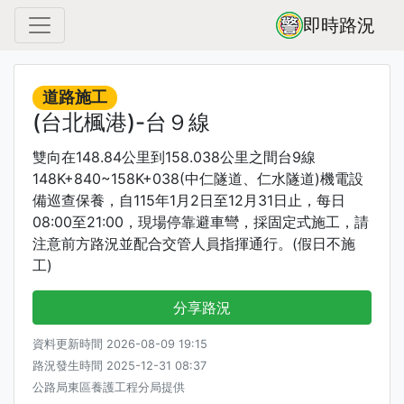
即時路況
道路施工
(台北楓港)-台９線
雙向在148.84公里到158.038公里之間台9線
148K+840~158K+038(中仁隧道、仁水隧道)機電設
備巡查保養，自115年1月2日至12月31日止，每日
08:00至21:00，現場停靠避車彎，採固定式施工，請
注意前方路況並配合交管人員指揮通行。(假日不施
工)
分享路況
資料更新時間 2026-08-09 19:15
路況發生時間 2025-12-31 08:37
公路局東區養護工程分局提供