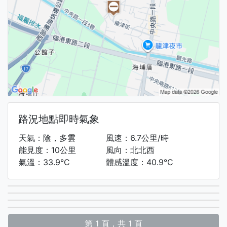
路況地點即時氣象
天氣：陰，多雲
風速：6.7公里/時
能見度：10公里
風向：北北西
氣溫：33.9°C
體感溫度：40.9°C
第 1 頁，共 1 頁