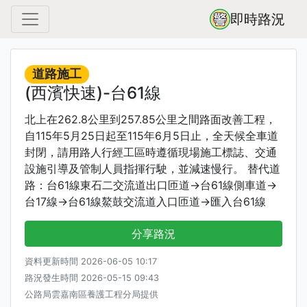
即時路況
道路施工
(西濱快速)-台61線
北上在262.8公里到257.85公里之間路面改善工程，
自115年5月25日起至115年6月5日止，全天候全車道
封閉，請用路人行經工區時遵循現場施工標誌、交通
設施引導及管制人員指揮行駛，並減速慢行。 替代道
路：台61線東石二交流道出口匝道->台61線側車道->
台17線->台61線鰲鼓交流道入口匝道->匯入台61線
分享路況
資料更新時間 2026-06-05 10:17
路況發生時間 2026-05-15 09:43
公路局雲嘉南區養護工程分局提供