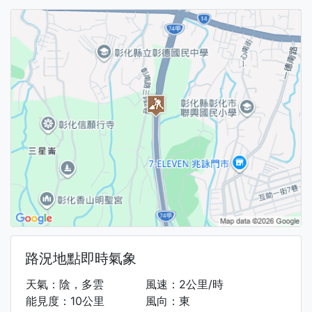
路況地點即時氣象
天氣：陰，多雲
風速：2公里/時
能見度：10公里
風向：東