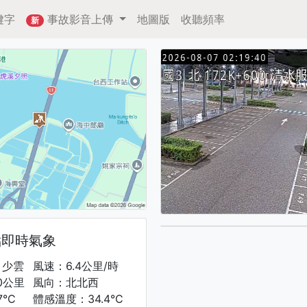
鍵字
事故影音上傳
地圖版
收聽頻率
新
點即時氣象
，少雲
風速：6.4公里/時
0公里
風向：北北西
7°C
體感溫度：34.4°C