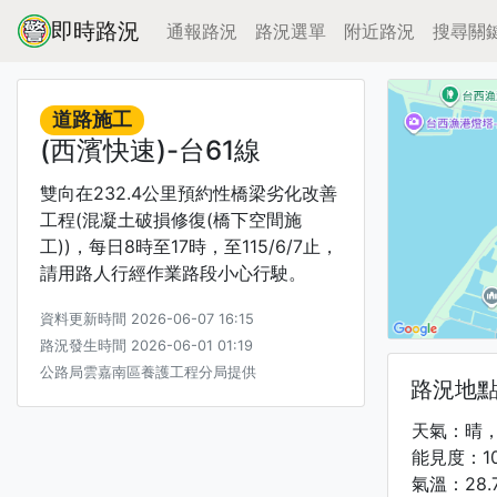
即時路況
通報路況
路況選單
附近路況
搜尋關
道路施工
(西濱快速)-台61線
雙向在232.4公里預約性橋梁劣化改善
工程(混凝土破損修復(橋下空間施
工))，每日8時至17時，至115/6/7止，
請用路人行經作業路段小心行駛。
資料更新時間 2026-06-07 16:15
路況發生時間 2026-06-01 01:19
公路局雲嘉南區養護工程分局提供
路況地
天氣：晴
能見度：1
氣溫：28.