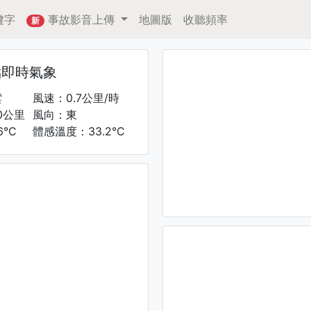
鍵字
事故影音上傳
地圖版
收聽頻率
新
點即時氣象
雲
風速：0.7公里/時
0公里
風向：東
6°C
體感溫度：33.2°C