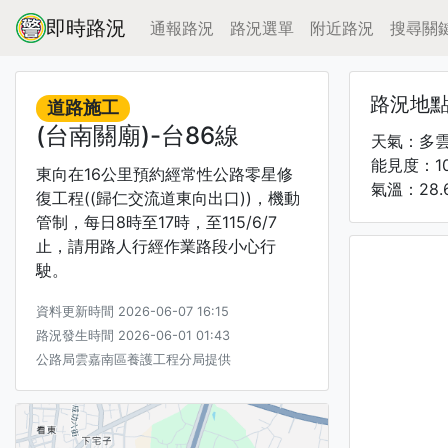
即時路況
通報路況
路況選單
附近路況
搜尋關
路況地
道路施工
(台南關廟)-台86線
天氣：多
能見度：1
東向在16公里預約經常性公路零星修
氣溫：28.
復工程((歸仁交流道東向出口))，機動
管制，每日8時至17時，至115/6/7
止，請用路人行經作業路段小心行
駛。
資料更新時間 2026-06-07 16:15
路況發生時間 2026-06-01 01:43
公路局雲嘉南區養護工程分局提供