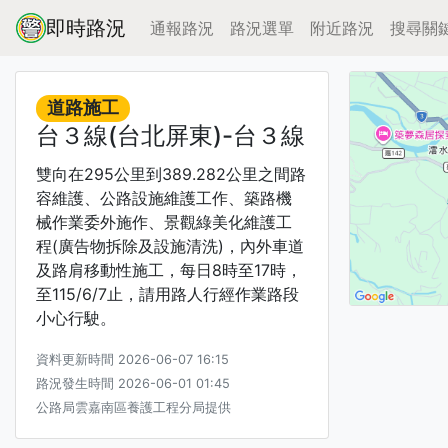
即時路況
通報路況
路況選單
附近路況
搜尋關
道路施工
台３線(台北屏東)-台３線
雙向在295公里到389.282公里之間路
容維護、公路設施維護工作、築路機
械作業委外施作、景觀綠美化維護工
程(廣告物拆除及設施清洗)，內外車道
及路肩移動性施工，每日8時至17時，
至115/6/7止，請用路人行經作業路段
小心行駛。
資料更新時間 2026-06-07 16:15
路況發生時間 2026-06-01 01:45
公路局雲嘉南區養護工程分局提供