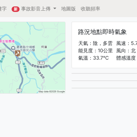
鍵字
事故影音上傳
地圖版
收聽頻率
新
路況地點即時氣象
天氣：陰，多雲
風速：5.
能見度：10公里
風向：北
氣溫：33.7°C
體感溫度：