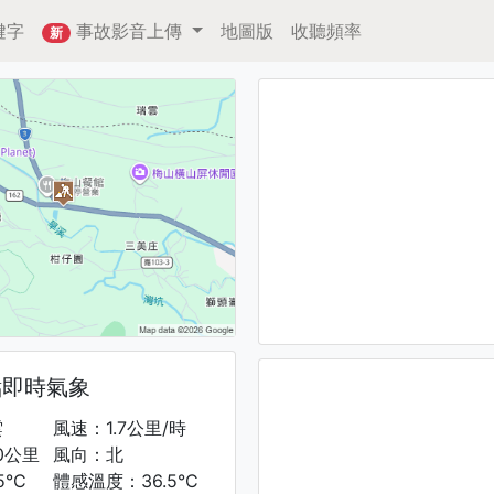
鍵字
事故影音上傳
地圖版
收聽頻率
新
點即時氣象
雲
風速：1.7公里/時
0公里
風向：北
5°C
體感溫度：36.5°C