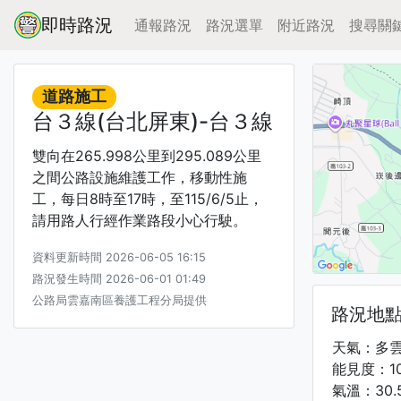
即時路況
通報路況
路況選單
附近路況
搜尋關
道路施工
台３線(台北屏東)-台３線
雙向在265.998公里到295.089公里
之間公路設施維護工作，移動性施
工，每日8時至17時，至115/6/5止，
請用路人行經作業路段小心行駛。
資料更新時間 2026-06-05 16:15
路況發生時間 2026-06-01 01:49
公路局雲嘉南區養護工程分局提供
路況地
天氣：多
能見度：1
氣溫：30.