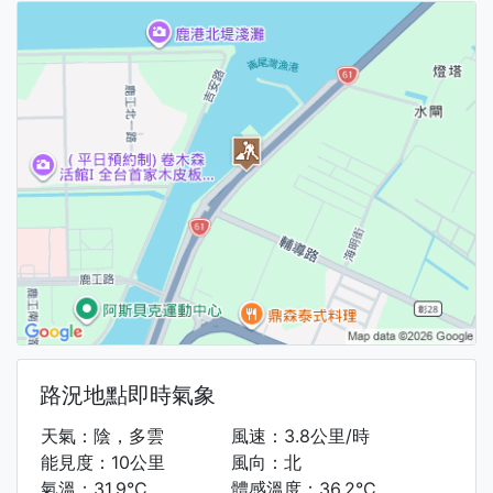
路況地點即時氣象
天氣：陰，多雲
風速：3.8公里/時
能見度：10公里
風向：北
氣溫：31.9°C
體感溫度：36.2°C