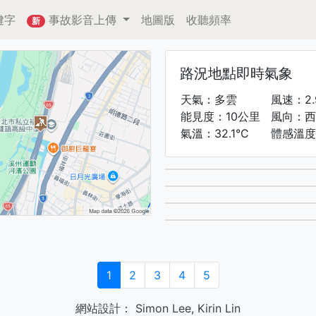
鍵字
事故影音上傳
地圖版
收聽頻率
新
路況地點即時氣象
天氣：多雲
風速：2.
能見度：10公里
風向：西
氣溫：32.1°C
體感溫度
1
2
3
4
5
網站設計：
Simon Lee
,
Kirin Lin