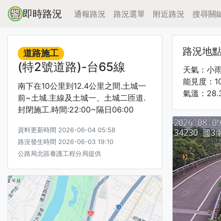
即時路況
通報路況
路況選單
附近路況
搜尋關
路況地
道路施工
(特2號道路)-台65線
天氣：小
能見度：1
南下在10公里到12.4公里之間.土城一
氣溫：28.
前~土城.主線及土城一、土城二匝道.
封閉施工.時間:22:00~隔日06:00
資料更新時間 2026-06-04 05:58
路況發生時間 2026-06-03 19:10
公路局北區養護工程分局提供