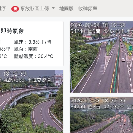
鍵字
事故影音上傳
地圖版
收聽頻率
新
點即時氣象
雨
風速：3.8公里/時
0公里
風向：南西
3°C
體感溫度：30.4°C