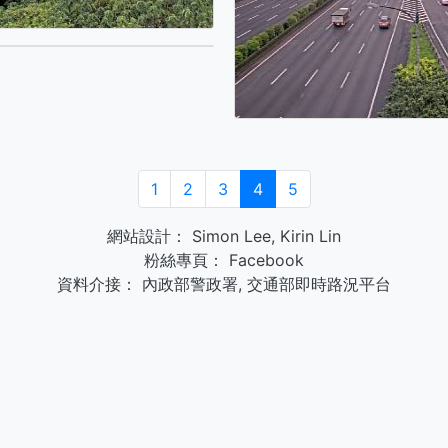
1
2
3
4
5
網站設計：
Simon Lee
,
Kirin Lin
粉絲專頁：
Facebook
資料介接：
內政部警政署
,
交通部即時路況平台