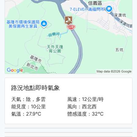
路況地點即時氣象
天氣：陰，多雲
風速：12公里/時
能見度：10公里
風向：西北西
氣溫：27.9°C
體感溫度：32°C