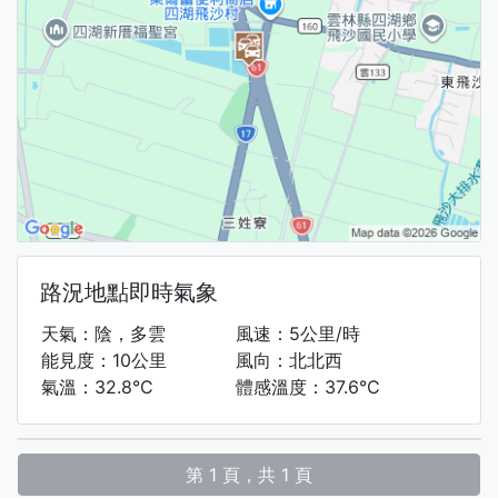
路況地點即時氣象
天氣：陰，多雲
風速：5公里/時
能見度：10公里
風向：北北西
氣溫：32.8°C
體感溫度：37.6°C
第 1 頁，共 1 頁