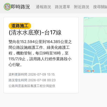
即時路況
通報路況
路況選單
附近路況
搜尋關
道路施工
(清水水底寮)-台17線
雙向在152.594公里到164.385公里之
間公路設施維護工作、綠美化維護工
程，機動管制，每日9時至16時，至
115/7/9止，請用路人行經作業路段小
心行駛。
資料更新時間 2026-07-09 15:15
路況發生時間 2026-07-08 00:23
公路局雲嘉南區養護工程分局提供