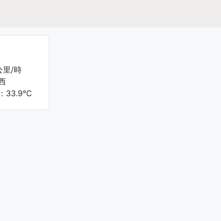
公里/時
西
33.9°C