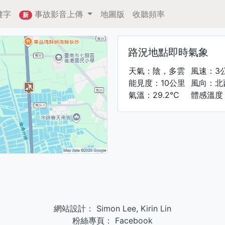
鍵字
事故影音上傳
地圖版
收聽頻率
新
路況地點即時氣象
天氣：陰，多雲
風速：3
能見度：10公里
風向：北
氣溫：29.2°C
體感溫度：
網站設計：
Simon Lee
,
Kirin Lin
粉絲專頁：
Facebook