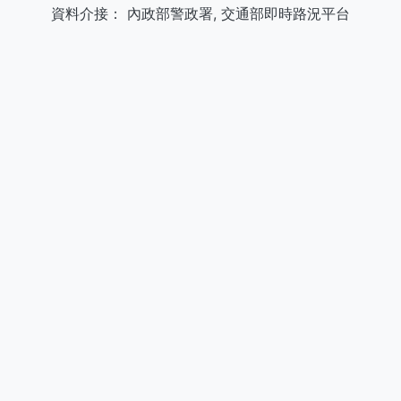
資料介接：
內政部警政署
,
交通部即時路況平台